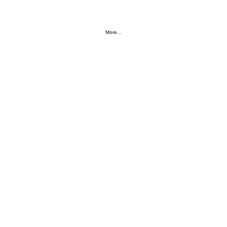
El Ňůňo
More...
Naše Vystoupení