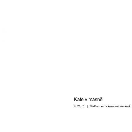
Kafe v masně
čt 21. 5.
  |  
Zliv
Koncert v komorní kavárně