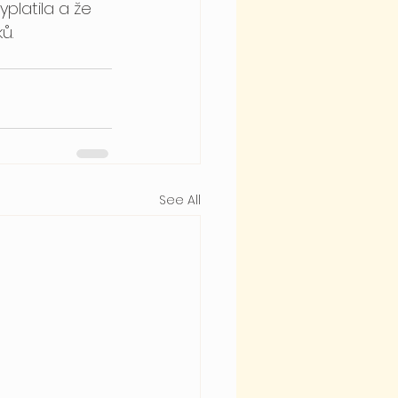
yplatila a že 
ů. 
See All