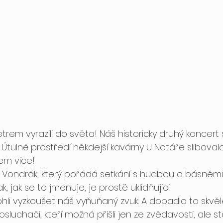
trem vyrazili do světa! Náš historicky druhý koncert 
 Útulné prostředí někdejší kavárny U Notáře slibovalo
em více!
v Vondrák, který pořádá setkání s hudbou a básněmi
k, jak se to jmenuje, je prostě uklidňující.
hli vyzkoušet náš vyňuňaný zvuk. A dopadlo to skvěl
osluchači, kteří možná přišli jen ze zvědavosti, ale sta