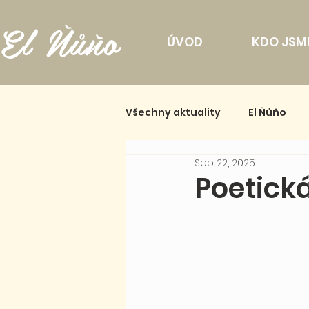
El Ňůňo
ÚVOD
KDO JSM
Všechny aktuality
El Ňůňo
Sep 22, 2025
Poetick