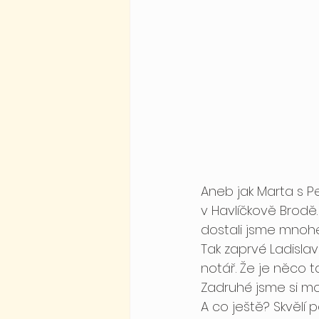
Aneb jak Marta s Pe
v Havlíčkově Brodě.
dostali jsme mnoh
Tak zaprvé Ladisla
notář. Že je něco ta
Zadruhé jsme si mo
A co ještě? Skvělí p