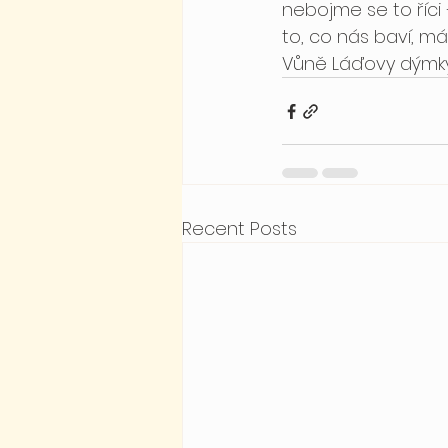
nebojme se to říci –
to, co nás baví, má 
Vůně Láďovy dýmky. 
Recent Posts