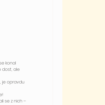
se konal 
 dost, ale 
, je opravdu 
e!
li se z nich – 