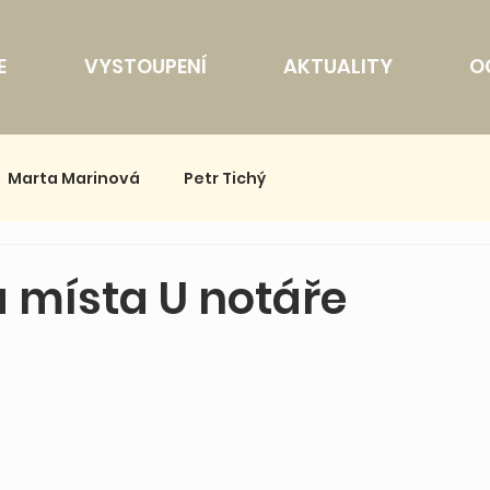
E
VYSTOUPENÍ
AKTUALITY
OČ
Marta Marinová
Petr Tichý
á místa U notáře